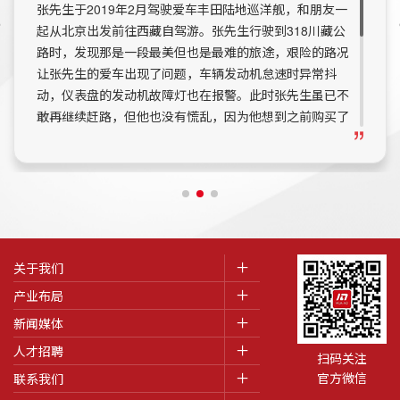
张先生于2019年2月驾驶爱车丰田陆地巡洋舰，和朋友一
起从北京出发前往西藏自驾游。张先生行驶到318川藏公
路时，发现那是一段最美但也是最难的旅途，艰险的路况
让张先生的爱车出现了问题，车辆发动机怠速时异常抖
动，仪表盘的发动机故障灯也在报警。此时张先生虽已不
敢再继续赶路，但他也没有慌乱，因为他想到之前购买了
华奥VIP服务，其中就包含道路救援服务。张先生拨打救
援电话后，华奥的服务人员即刻赶往张先生滞留的地点，
并在第一时间为张先生的爱车做了全面的车辆检测。鉴定
结果显示，张先生爱车的发动机故障问题需要立刻拖到
4S店维修，继续在道路上行驶具有相当程度的危险性。
张先生表示认可，但对华奥服务人员透露了一个不情之
请，他向华奥服务人员询问是否可以将车拖回他的居住地
关于我们
北京由华奥制定维修方案进行维修。华奥的服务人员非常
产业布局
理解张先生，表示完全可以满足张先生的请求，当即安排
新闻媒体
拖车将张先生的爱车送回北京。经过2天近2000公里的路
人才招聘
程，华奥服务人员将张先生的陆地巡洋舰安全送至合作
扫码关注
4S店，经过检修后将车辆发动机故障问题完美修复。张
官方微信
联系我们
先生得知爱车被修复好后特意致电华奥客服，他对华奥尽